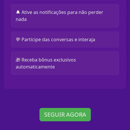
🔔 Ative as notificações para não perder
nada
💬 Participe das conversas e interaja
🎁 Receba bônus exclusivos
automaticamente
SEGUIR AGORA