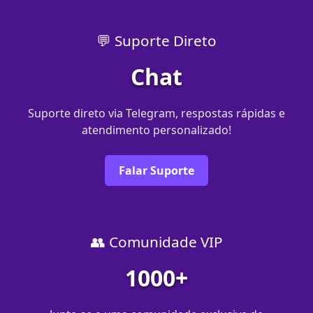
💬 Suporte Direto
Chat
Suporte direto via Telegram, respostas rápidas e
atendimento personalizado!
Falar Suporte
👥 Comunidade VIP
1000+