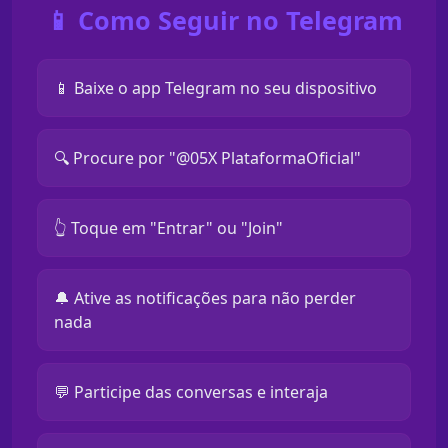
📱 Como Seguir no Telegram
📱 Baixe o app Telegram no seu dispositivo
🔍 Procure por "@05X PlataformaOficial"
👆 Toque em "Entrar" ou "Join"
🔔 Ative as notificações para não perder
nada
💬 Participe das conversas e interaja