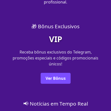
profissional.
🎁 Bônus Exclusivos
VIP
Receba bônus exclusivos do Telegram,
promoções especiais e códigos promocionais
únicos!
Ver Bônus
📢 Notícias em Tempo Real