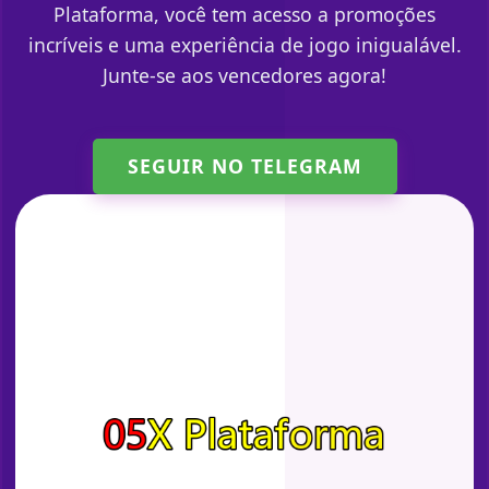
Plataforma, você tem acesso a promoções
incríveis e uma experiência de jogo inigualável.
Junte-se aos vencedores agora!
SEGUIR NO TELEGRAM