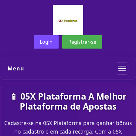
Login
Registrar-se
Menu
📱 05X Plataforma A Melhor
Plataforma de Apostas
Cadastre-se na 05X Plataforma para ganhar bônus
no cadastro e em cada recarga. Com a 05X