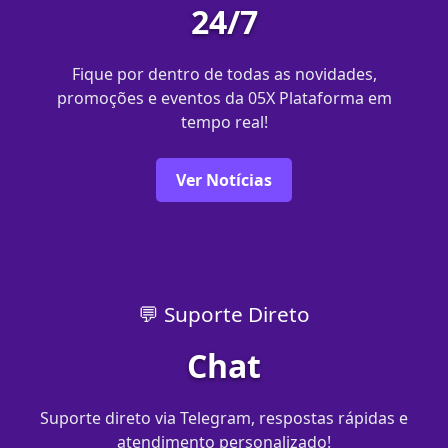
24/7
Fique por dentro de todas as novidades,
promoções e eventos da 05X Plataforma em
tempo real!
Ver Notícias
💬 Suporte Direto
Chat
Suporte direto via Telegram, respostas rápidas e
atendimento personalizado!