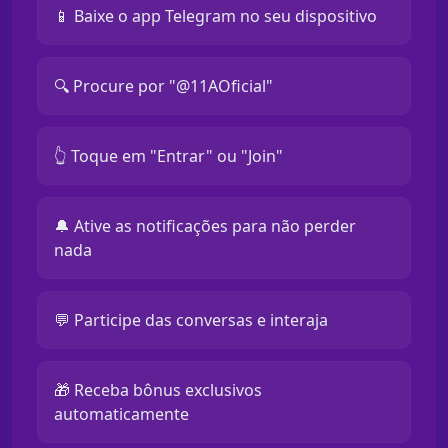
📱 Baixe o app Telegram no seu dispositivo
🔍 Procure por "@11AOficial"
👆 Toque em "Entrar" ou "Join"
🔔 Ative as notificações para não perder
nada
💬 Participe das conversas e interaja
🎁 Receba bônus exclusivos
automaticamente