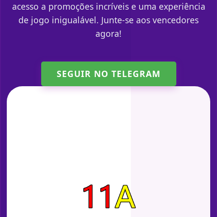
acesso a promoções incríveis e uma experiência
de jogo inigualável. Junte-se aos vencedores
agora!
SEGUIR NO TELEGRAM