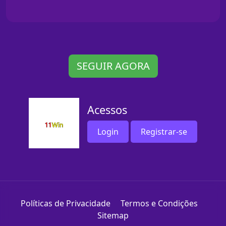
SEGUIR AGORA
Acessos
Login
Registrar-se
Políticas de Privacidade
Termos e Condições
Sitemap