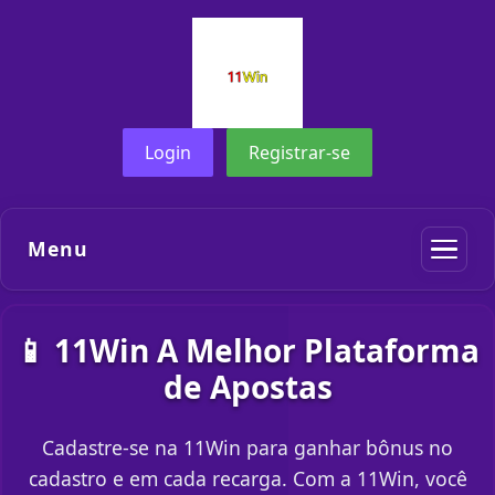
Login
Registrar-se
Menu
📱 11Win A Melhor Plataforma
de Apostas
Cadastre-se na 11Win para ganhar bônus no
cadastro e em cada recarga. Com a 11Win, você