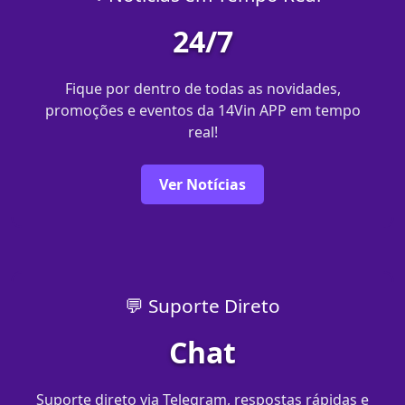
24/7
Fique por dentro de todas as novidades,
promoções e eventos da 14Vin APP em tempo
real!
Ver Notícias
💬 Suporte Direto
Chat
Suporte direto via Telegram, respostas rápidas e