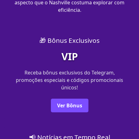
aspecto que o Nashville costuma explorar com
eficiência.
🎁 Bônus Exclusivos
VIP
Receba bônus exclusivos do Telegram,
promoções especiais e códigos promocionais
únicos!
Ver Bônus
📢 Notícias em Tempo Real