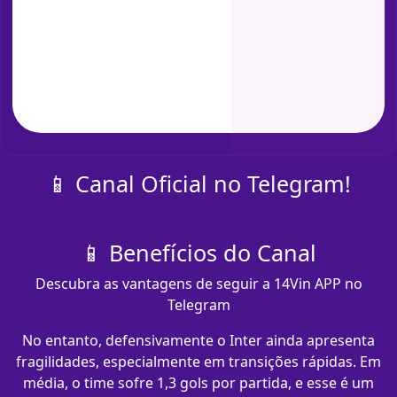
📱 Canal Oficial no Telegram!
📱 Benefícios do Canal
Descubra as vantagens de seguir a 14Vin APP no
Telegram
No entanto, defensivamente o Inter ainda apresenta
fragilidades, especialmente em transições rápidas. Em
média, o time sofre 1,3 gols por partida, e esse é um