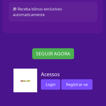
🎁 Receba bônus exclusivos
automaticamente
SEGUIR AGORA
Acessos
Login
Registrar-se