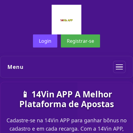
Login
Registrar-se
Menu
📱 14Vin APP A Melhor
Plataforma de Apostas
Cadastre-se na 14Vin APP para ganhar bônus no
cadastro e em cada recarga. Com a 14Vin APP,