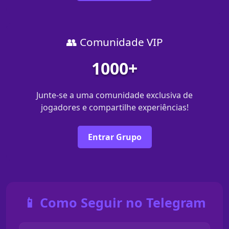
👥 Comunidade VIP
1000+
Junte-se a uma comunidade exclusiva de
jogadores e compartilhe experiências!
Entrar Grupo
📱 Como Seguir no Telegram