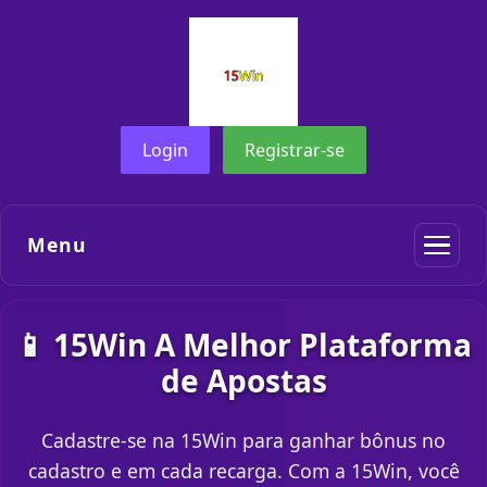
Login
Registrar-se
Menu
📱 15Win A Melhor Plataforma
de Apostas
Cadastre-se na 15Win para ganhar bônus no
cadastro e em cada recarga. Com a 15Win, você