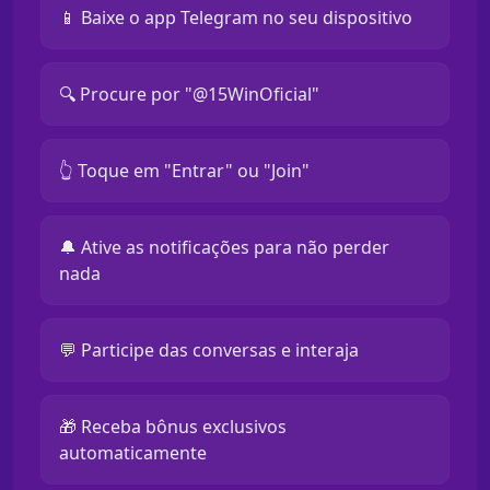
📱 Baixe o app Telegram no seu dispositivo
🔍 Procure por "@15WinOficial"
👆 Toque em "Entrar" ou "Join"
🔔 Ative as notificações para não perder
nada
💬 Participe das conversas e interaja
🎁 Receba bônus exclusivos
automaticamente