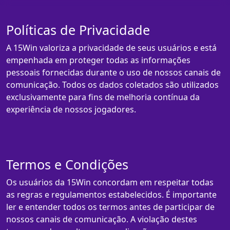
Políticas de Privacidade
A 15Win valoriza a privacidade de seus usuários e está
empenhada em proteger todas as informações
pessoais fornecidas durante o uso de nossos canais de
comunicação. Todos os dados coletados são utilizados
exclusivamente para fins de melhoria contínua da
experiência de nossos jogadores.
Termos e Condições
Os usuários da 15Win concordam em respeitar todas
as regras e regulamentos estabelecidos. É importante
ler e entender todos os termos antes de participar de
nossos canais de comunicação. A violação destes