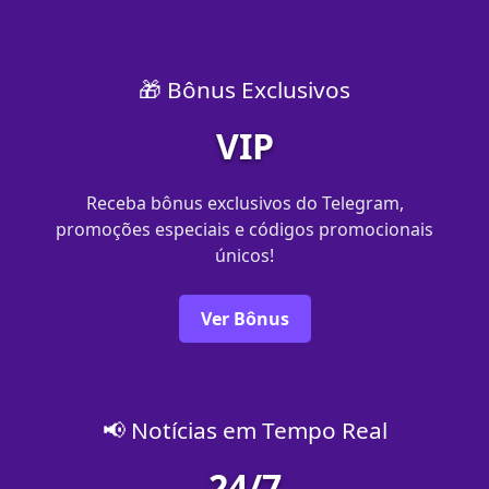
🎁 Bônus Exclusivos
VIP
Receba bônus exclusivos do Telegram,
promoções especiais e códigos promocionais
únicos!
Ver Bônus
📢 Notícias em Tempo Real
24/7