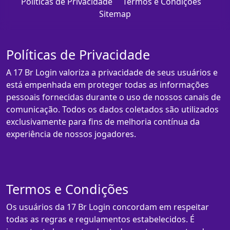
Políticas de Privacidade
Termos e Condições
Sitemap
Políticas de Privacidade
A 17 Br Login valoriza a privacidade de seus usuários e
está empenhada em proteger todas as informações
pessoais fornecidas durante o uso de nossos canais de
comunicação. Todos os dados coletados são utilizados
exclusivamente para fins de melhoria contínua da
experiência de nossos jogadores.
Termos e Condições
Os usuários da 17 Br Login concordam em respeitar
todas as regras e regulamentos estabelecidos. É