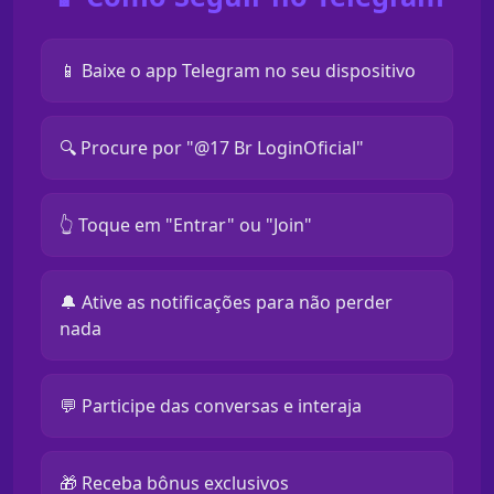
📱 Baixe o app Telegram no seu dispositivo
🔍 Procure por "@17 Br LoginOficial"
👆 Toque em "Entrar" ou "Join"
🔔 Ative as notificações para não perder
nada
💬 Participe das conversas e interaja
🎁 Receba bônus exclusivos