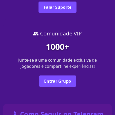
Falar Suporte
👥 Comunidade VIP
1000+
Junte-se a uma comunidade exclusiva de
jogadores e compartilhe experiências!
Entrar Grupo
📱 Como Seguir no Telegram