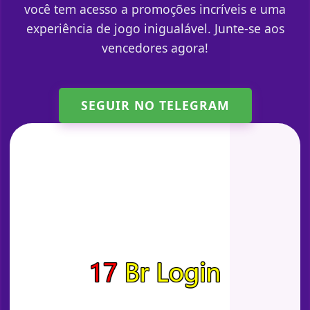
você tem acesso a promoções incríveis e uma
experiência de jogo inigualável. Junte-se aos
vencedores agora!
SEGUIR NO TELEGRAM