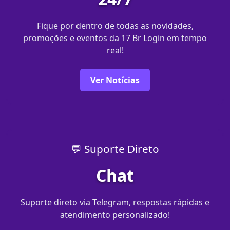
Fique por dentro de todas as novidades,
promoções e eventos da 17 Br Login em tempo
real!
Ver Notícias
💬 Suporte Direto
Chat
Suporte direto via Telegram, respostas rápidas e
atendimento personalizado!