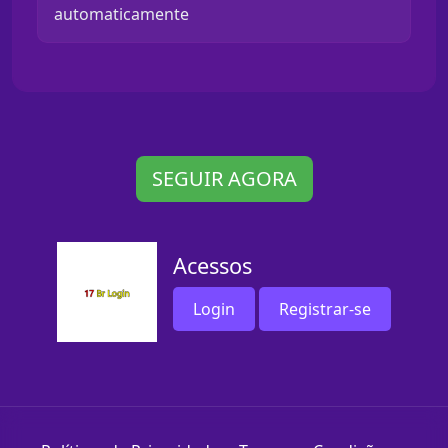
automaticamente
SEGUIR AGORA
Acessos
Login
Registrar-se