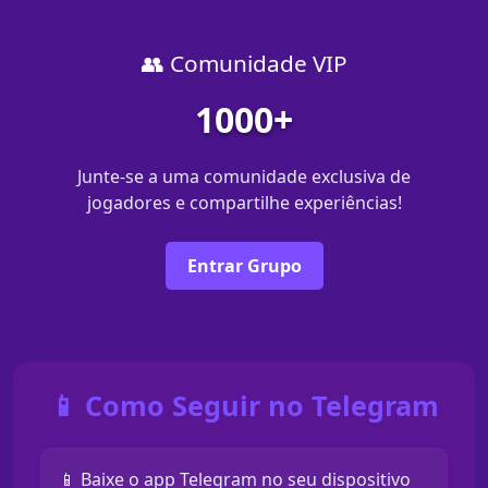
👥 Comunidade VIP
1000+
Junte-se a uma comunidade exclusiva de
jogadores e compartilhe experiências!
Entrar Grupo
📱 Como Seguir no Telegram
📱 Baixe o app Telegram no seu dispositivo