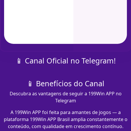
📱 Canal Oficial no Telegram!
📱 Benefícios do Canal
Descubra as vantagens de seguir a 199Win APP no
Telegram
A 199Win APP foi feita para amantes de jogos — a
plataforma 199Win APP Brasil amplia constantemente o
conteúdo, com qualidade em crescimento contínuo.