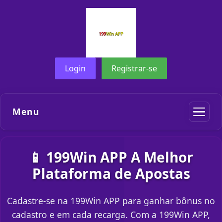
Login
Registrar-se
Menu
📱 199Win APP A Melhor
Plataforma de Apostas
Cadastre-se na 199Win APP para ganhar bônus no
cadastro e em cada recarga. Com a 199Win APP,