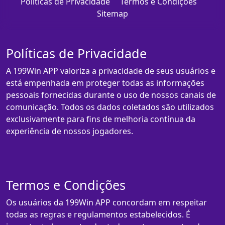
Políticas de Privacidade
Termos e Condições
Sitemap
Políticas de Privacidade
A 199Win APP valoriza a privacidade de seus usuários e
está empenhada em proteger todas as informações
pessoais fornecidas durante o uso de nossos canais de
comunicação. Todos os dados coletados são utilizados
exclusivamente para fins de melhoria contínua da
experiência de nossos jogadores.
Termos e Condições
Os usuários da 199Win APP concordam em respeitar
todas as regras e regulamentos estabelecidos. É