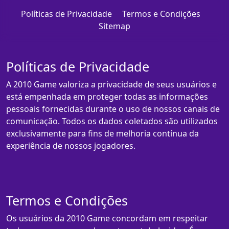
Políticas de Privacidade
Termos e Condições
Sitemap
Políticas de Privacidade
A 2010 Game valoriza a privacidade de seus usuários e
está empenhada em proteger todas as informações
pessoais fornecidas durante o uso de nossos canais de
comunicação. Todos os dados coletados são utilizados
exclusivamente para fins de melhoria contínua da
experiência de nossos jogadores.
Termos e Condições
Os usuários da 2010 Game concordam em respeitar