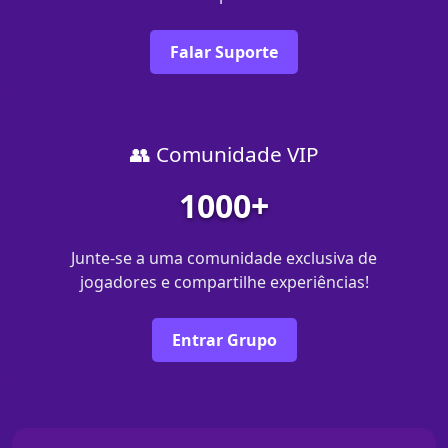
Falar Suporte
👥 Comunidade VIP
1000+
Junte-se a uma comunidade exclusiva de
jogadores e compartilhe experiências!
Entrar Grupo