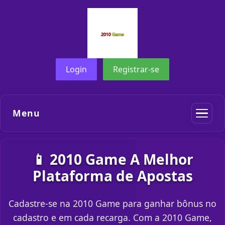
Login
Registrar-se
Menu
📱 2010 Game A Melhor
Plataforma de Apostas
Cadastre-se na 2010 Game para ganhar bônus no
cadastro e em cada recarga. Com a 2010 Game,