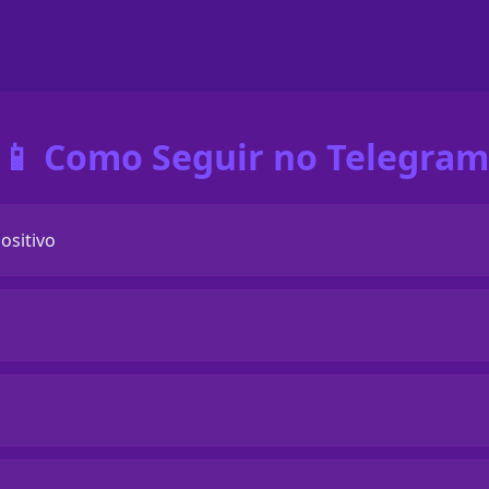
📱 Como Seguir no Telegram
ositivo