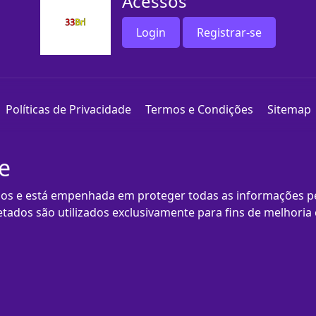
Acessos
Login
Registrar-se
Políticas de Privacidade
Termos e Condições
Sitemap
de
ários e está empenhada em proteger todas as informações p
tados são utilizados exclusivamente para fins de melhoria