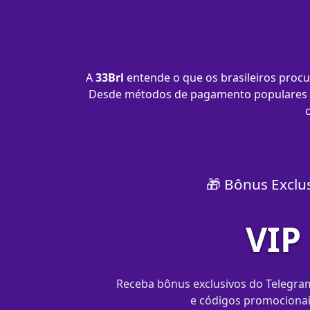
A
33Brl
entende o que os brasileiros procu
Desde métodos de pagamento populares no 
🎁 Bônus Exclu
VIP
Receba bônus exclusivos do Telegra
e códigos promocionai