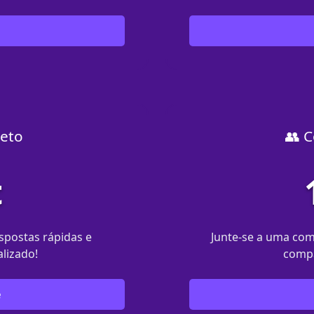
reto
👥 
t
espostas rápidas e
Junte-se a uma com
lizado!
compa
e