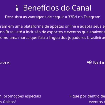
📱 Benefícios do Canal
Descubra as vantagens de seguir a 33Brl no Telegram
ram em uma plataforma de apostas online e adapta seus ser
Brasil até a inclusão de esportes e eventos que apaixona
como uma marca que fala a língua dos jogadores brasileiros
sivos
📢 Notí
m, promoções especiais
Fique por dentro d
s únicos!
eventos 