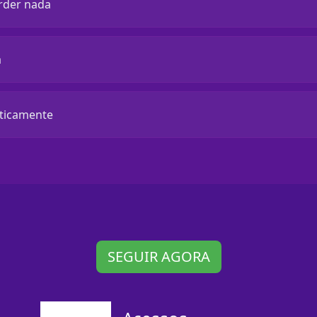
erder nada
a
aticamente
SEGUIR AGORA