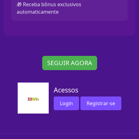
🎁 Receba bônus exclusivos
automaticamente
SEGUIR AGORA
Acessos
Login
Registrar-se