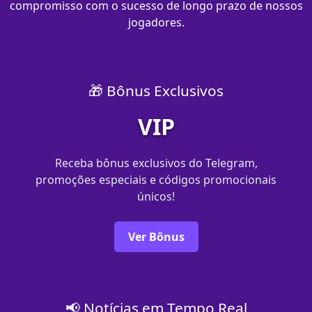
compromisso com o sucesso de longo prazo de nossos
jogadores.
🎁 Bônus Exclusivos
VIP
Receba bônus exclusivos do Telegram,
promoções especiais e códigos promocionais
únicos!
Ver Bônus
📢 Notícias em Tempo Real