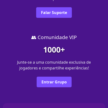
Falar Suporte
👥 Comunidade VIP
1000+
Junte-se a uma comunidade exclusiva de
jogadores e compartilhe experiências!
Entrar Grupo