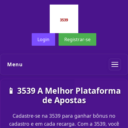
Login
Registrar-se
Menu
📱 3539 A Melhor Plataforma
de Apostas
Cadastre-se na 3539 para ganhar bônus no
cadastro e em cada recarga. Com a 3539, você