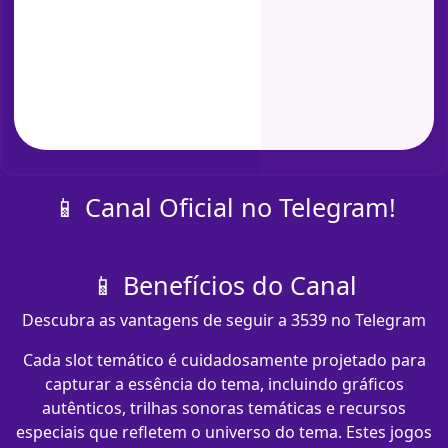
📱 Canal Oficial no Telegram!
📱 Benefícios do Canal
Descubra as vantagens de seguir a 3539 no Telegram
Cada slot temático é cuidadosamente projetado para
capturar a essência do tema, incluindo gráficos
autênticos, trilhas sonoras temáticas e recursos
especiais que refletem o universo do tema. Estes jogos