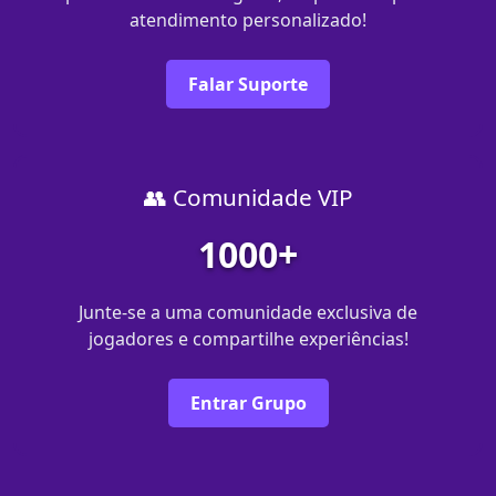
atendimento personalizado!
Falar Suporte
👥 Comunidade VIP
1000+
Junte-se a uma comunidade exclusiva de
jogadores e compartilhe experiências!
Entrar Grupo