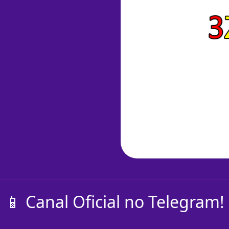
📱 Canal Oficial no Telegram!