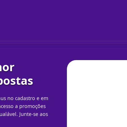
hor
postas
us no cadastro e em
acesso a promoções
ualável. Junte-se aos