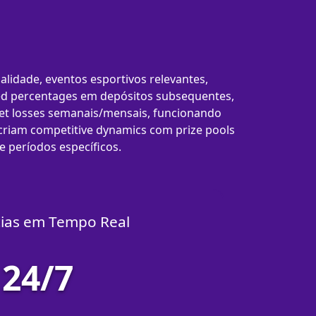
lidade, eventos esportivos relevantes,
ed percentages em depósitos subsequentes,
t losses semanais/mensais, funcionando
criam competitive dynamics com prize pools
e períodos específicos.
cias em Tempo Real
24/7