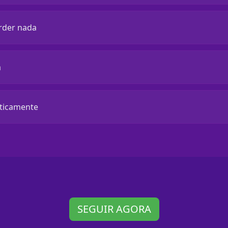
erder nada
a
aticamente
SEGUIR AGORA