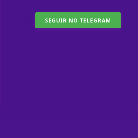
SEGUIR NO TELEGRAM