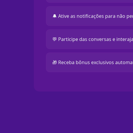
🔔 Ative as notificações para não p
💬 Participe das conversas e interaj
🎁 Receba bônus exclusivos autom