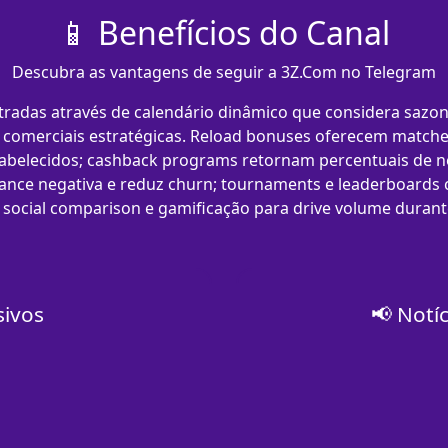
📱 Benefícios do Canal
Descubra as vantagens de seguir a 3Z.Com no Telegram
adas através de calendário dinâmico que considera sazona
 comerciais estratégicas. Reload bonuses oferecem match
belecidos; cashback programs retornam percentuais de ne
nce negativa e reduz churn; tournaments e leaderboards 
 social comparison e gamificação para drive volume durant
sivos
📢 Notí