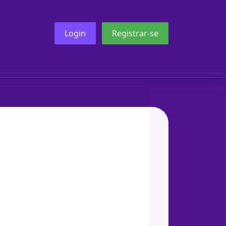
Login
Registrar-se