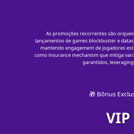
As promoções recorrentes são orquestr
lançamentos de games blockbuster e datas
mantendo engagement de jogadores esta
como insurance mechanism que mitiga varia
garantidos, leveraging
🎁 Bônus Exclu
VIP