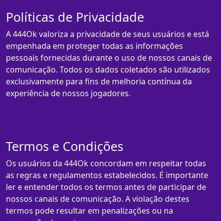
Políticas de Privacidade
A 444Ok valoriza a privacidade de seus usuários e está
empenhada em proteger todas as informações
pessoais fornecidas durante o uso de nossos canais de
comunicação. Todos os dados coletados são utilizados
exclusivamente para fins de melhoria contínua da
experiência de nossos jogadores.
Termos e Condições
Os usuários da 444Ok concordam em respeitar todas
as regras e regulamentos estabelecidos. É importante
ler e entender todos os termos antes de participar de
nossos canais de comunicação. A violação destes
termos pode resultar em penalizações ou na