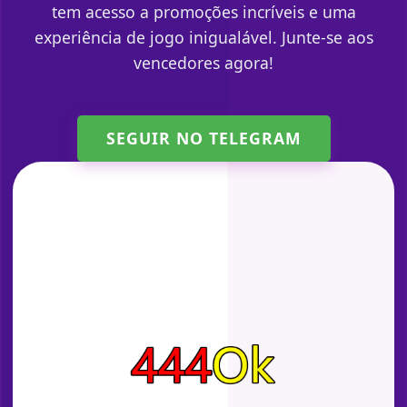
tem acesso a promoções incríveis e uma
experiência de jogo inigualável. Junte-se aos
vencedores agora!
SEGUIR NO TELEGRAM