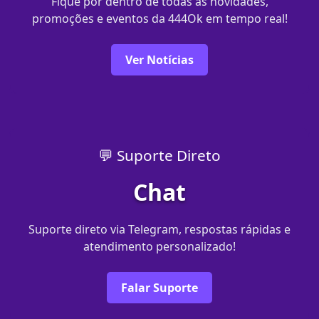
Fique por dentro de todas as novidades,
promoções e eventos da 444Ok em tempo real!
Ver Notícias
💬 Suporte Direto
Chat
Suporte direto via Telegram, respostas rápidas e
atendimento personalizado!
Falar Suporte