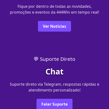
Fique por dentro de todas as novidades,
promoções e eventos da 444Win em tempo real!
Ver Notícias
💬 Suporte Direto
Chat
Suporte direto via Telegram, respostas rápidas e
atendimento personalizado!
Falar Suporte