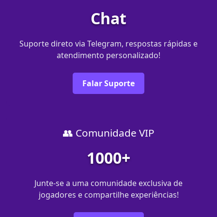
Chat
Suporte direto via Telegram, respostas rápidas e
atendimento personalizado!
Falar Suporte
👥 Comunidade VIP
1000+
Junte-se a uma comunidade exclusiva de
jogadores e compartilhe experiências!