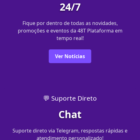
24/7
Fique por dentro de todas as novidades,
promoções e eventos da 48T Plataforma em
tempo real!
Ver Notícias
💬 Suporte Direto
Chat
Suporte direto via Telegram, respostas rápidas e
atendimento personalizado!