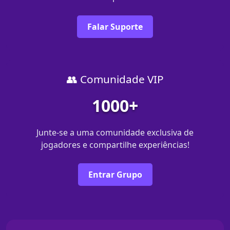
Falar Suporte
👥 Comunidade VIP
1000+
Junte-se a uma comunidade exclusiva de
jogadores e compartilhe experiências!
Entrar Grupo