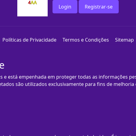
Login
Registrar-se
Políticas de Privacidade
Termos e Condições
Sitemap
de
ios e está empenhada em proteger todas as informações pe
tados são utilizados exclusivamente para fins de melhoria