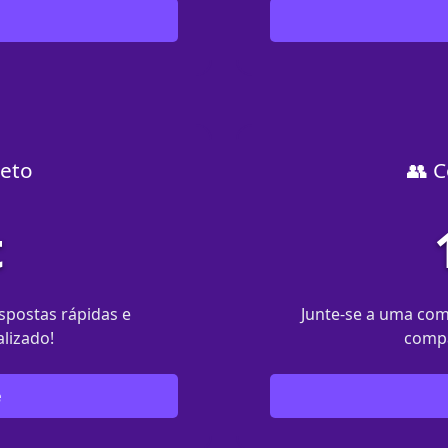
reto
👥 
t
espostas rápidas e
Junte-se a uma com
lizado!
compa
e