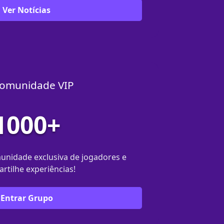
Ver Notícias
Comunidade VIP
1000+
unidade exclusiva de jogadores e
rtilhe experiências!
Entrar Grupo