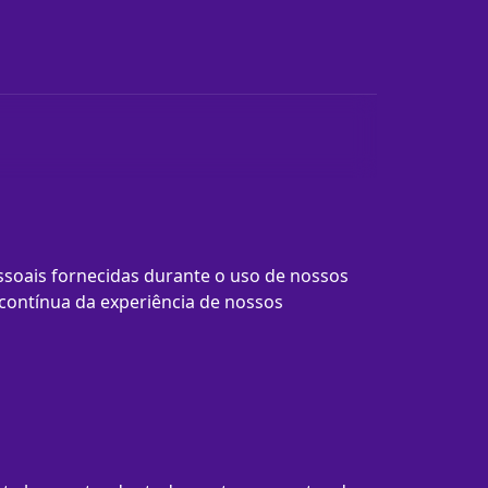
ssoais fornecidas durante o uso de nossos
 contínua da experiência de nossos