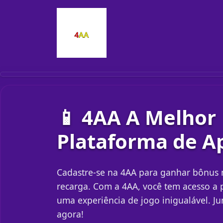
📱 4AA A Melhor
Plataforma de A
Cadastre-se na 4AA para ganhar bônus 
recarga. Com a 4AA, você tem acesso a 
uma experiência de jogo inigualável. J
agora!