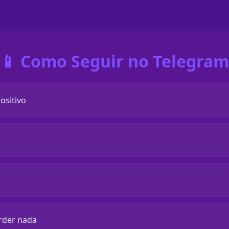
📱 Como Seguir no Telegram
ositivo
erder nada