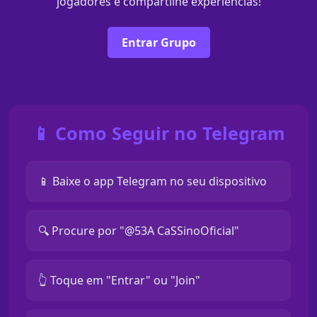
jogadores e compartilhe experiências!
Entrar Grupo
📱 Como Seguir no Telegram
📱 Baixe o app Telegram no seu dispositivo
🔍 Procure por "@53A CaSSinoOficial"
👆 Toque em "Entrar" ou "Join"