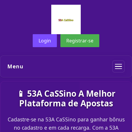
Login
Registrar-se
Menu
📱 53A CaSSino A Melhor
Plataforma de Apostas
Cadastre-se na 53A CaSSino para ganhar bônus
no cadastro e em cada recarga. Com a 53A