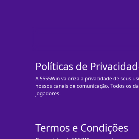
Políticas de Privacida
A 5555Win valoriza a privacidade de seus u
nossos canais de comunicação. Todos os dad
jogadores.
Termos e Condições