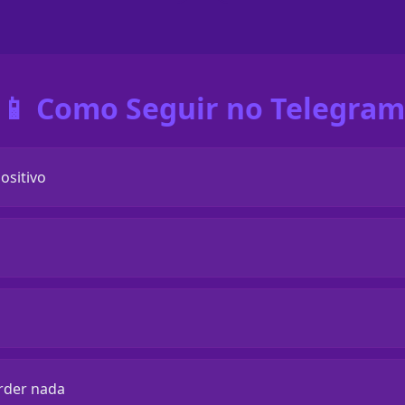
📱 Como Seguir no Telegram
ositivo
erder nada