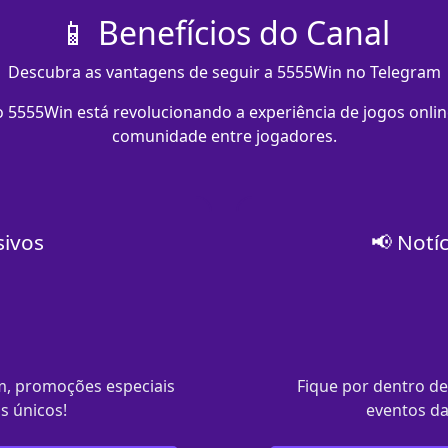
📱 Benefícios do Canal
Descubra as vantagens de seguir a 5555Win no Telegram
no 5555Win está revolucionando a experiência de jogos onl
comunidade entre jogadores.
sivos
📢 Notí
m, promoções especiais
Fique por dentro d
s únicos!
eventos da