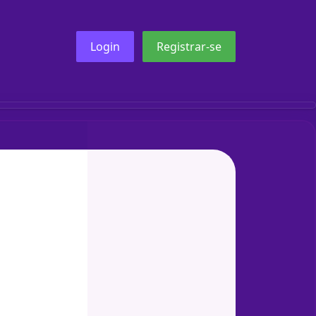
Login
Registrar-se