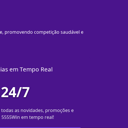
ine, promovendo competição saudável e
cias em Tempo Real
24/7
e todas as novidades, promoções e
 5555Win em tempo real!