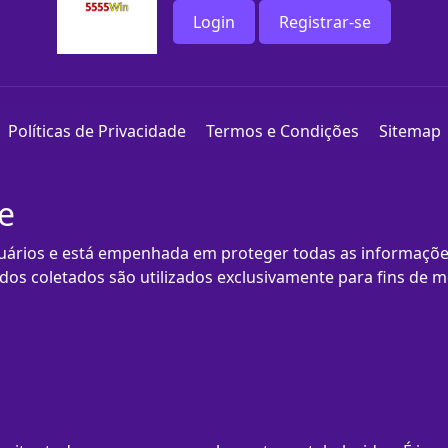
Login
Registrar-se
Políticas de Privacidade
Termos e Condições
Sitemap
de
suários e está empenhada em proteger todas as informaçõe
os coletados são utilizados exclusivamente para fins de m