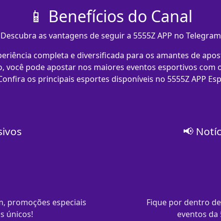
📱 Benefícios do Canal
Descubra as vantagens de seguir a 5555Z APP no Telegram
eriência completa e diversificada para os amantes de apos
 você pode apostar nos maiores eventos esportivos com o
 Confira os principais esportes disponíveis no 5555Z APP Esp
sivos
📢 Notí
m, promoções especiais
Fique por dentro d
s únicos!
eventos da