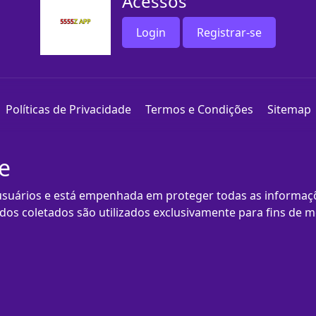
Acessos
Login
Registrar-se
Políticas de Privacidade
Termos e Condições
Sitemap
de
 usuários e está empenhada em proteger todas as informaç
os coletados são utilizados exclusivamente para fins de m