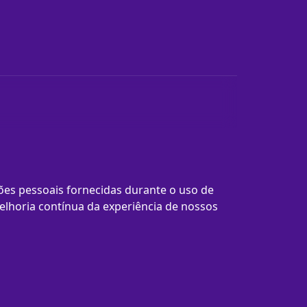
ões pessoais fornecidas durante o uso de
elhoria contínua da experiência de nossos