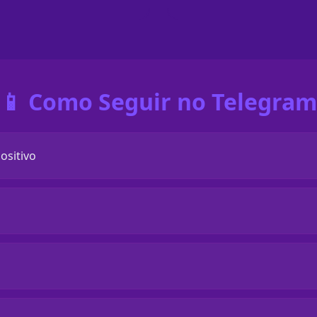
📱 Como Seguir no Telegram
ositivo