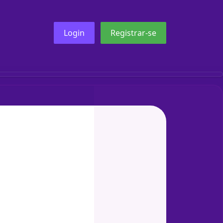
Login
Registrar-se