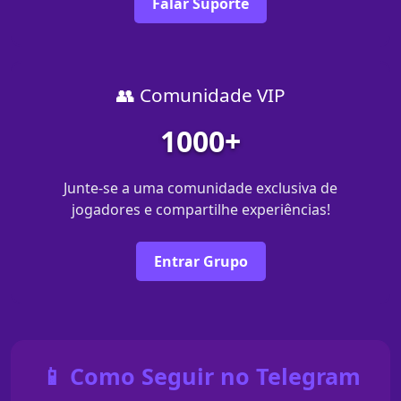
Falar Suporte
👥 Comunidade VIP
1000+
Junte-se a uma comunidade exclusiva de
jogadores e compartilhe experiências!
Entrar Grupo
📱 Como Seguir no Telegram