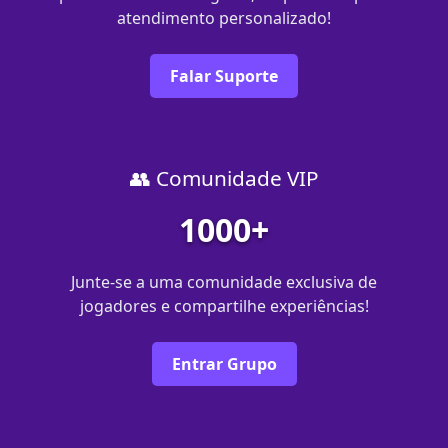
atendimento personalizado!
Falar Suporte
👥 Comunidade VIP
1000+
Junte-se a uma comunidade exclusiva de
jogadores e compartilhe experiências!
Entrar Grupo