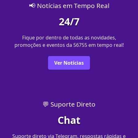
📢 Notícias em Tempo Real
24/7
Fique por dentro de todas as novidades,
promoções e eventos da 56755 em tempo real!
Ver Notícias
💬 Suporte Direto
Chat
Suporte direto via Telegram, respostas rápidas e