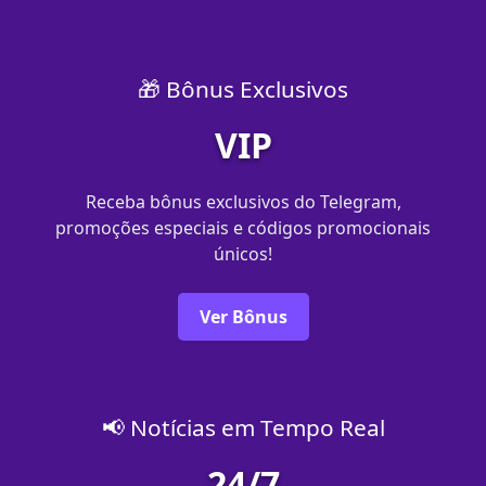
🎁 Bônus Exclusivos
VIP
Receba bônus exclusivos do Telegram,
promoções especiais e códigos promocionais
únicos!
Ver Bônus
📢 Notícias em Tempo Real
24/7