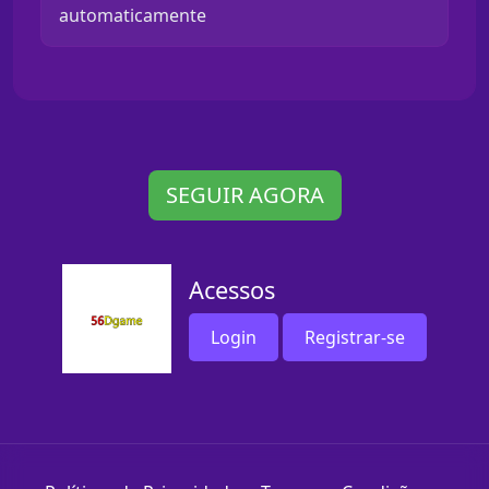
automaticamente
SEGUIR AGORA
Acessos
Login
Registrar-se