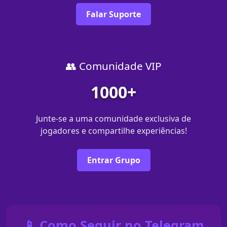
Falar Suporte
👥 Comunidade VIP
1000+
Junte-se a uma comunidade exclusiva de
jogadores e compartilhe experiências!
Entrar Grupo
📱 Como Seguir no Telegram