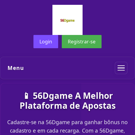
Login
Registrar-se
Menu
📱 56Dgame A Melhor
Plataforma de Apostas
Cadastre-se na 56Dgame para ganhar bônus no
cadastro e em cada recarga. Com a 56Dgame,