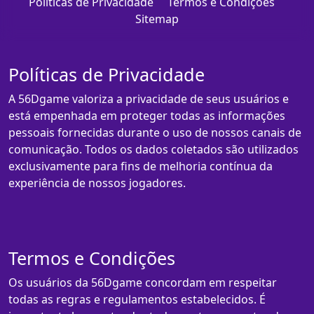
Políticas de Privacidade
Termos e Condições
Sitemap
Políticas de Privacidade
A 56Dgame valoriza a privacidade de seus usuários e
está empenhada em proteger todas as informações
pessoais fornecidas durante o uso de nossos canais de
comunicação. Todos os dados coletados são utilizados
exclusivamente para fins de melhoria contínua da
experiência de nossos jogadores.
Termos e Condições
Os usuários da 56Dgame concordam em respeitar
todas as regras e regulamentos estabelecidos. É