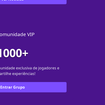
Comunidade VIP
1000+
unidade exclusiva de jogadores e
rtilhe experiências!
Entrar Grupo