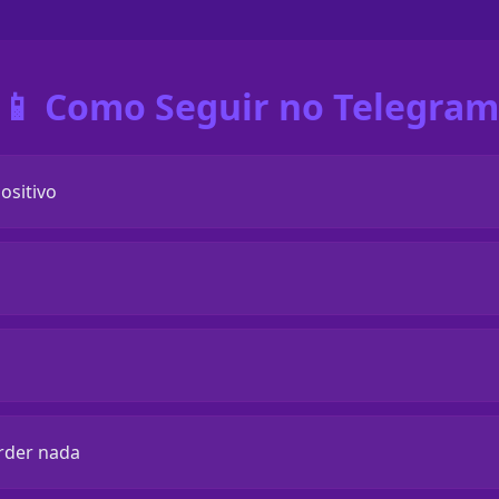
📱 Como Seguir no Telegram
ositivo
erder nada