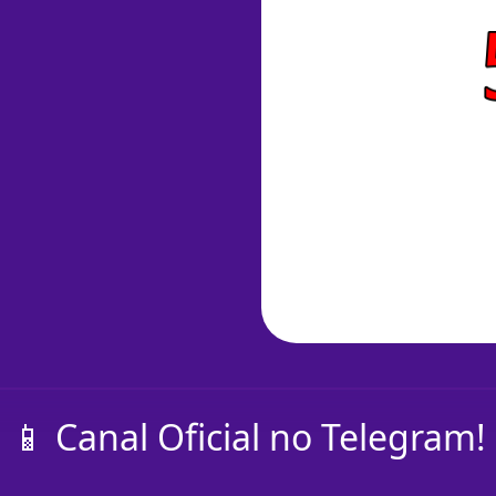
📱 Canal Oficial no Telegram!