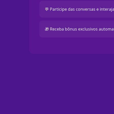
💬 Participe das conversas e interaj
🎁 Receba bônus exclusivos autom