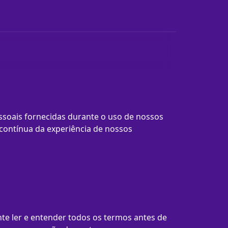
ssoais fornecidas durante o uso de nossos
 contínua da experiência de nossos
te ler e entender todos os termos antes de