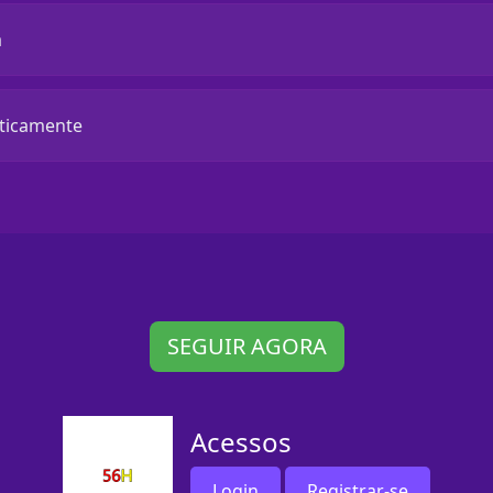
a
aticamente
SEGUIR AGORA
Acessos
Login
Registrar-se