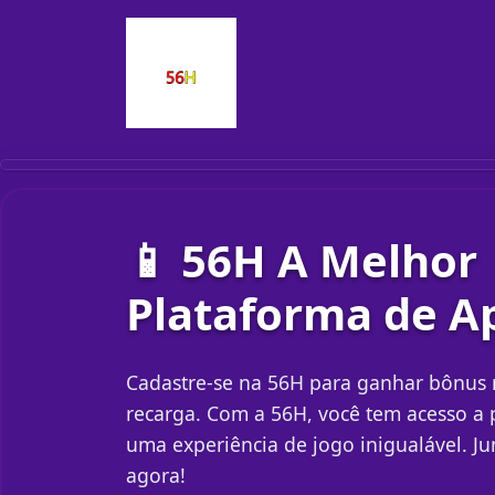
📱 56H A Melhor
Plataforma de A
Cadastre-se na 56H para ganhar bônus 
recarga. Com a 56H, você tem acesso a 
uma experiência de jogo inigualável. J
agora!