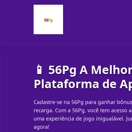
📱 56Pg A Melho
Plataforma de A
Cadastre-se na 56Pg para ganhar bônus
recarga. Com a 56Pg, você tem acesso a
uma experiência de jogo inigualável. J
agora!