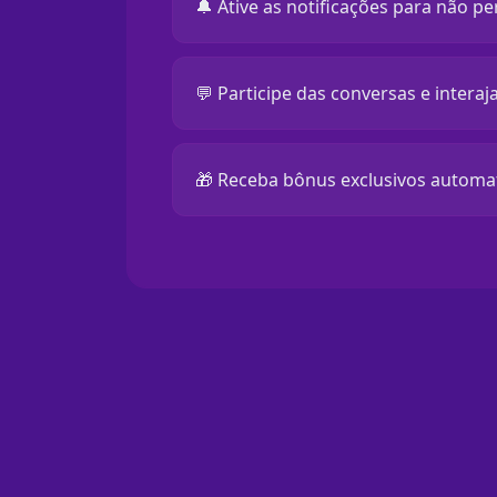
🔔 Ative as notificações para não p
💬 Participe das conversas e interaj
🎁 Receba bônus exclusivos autom