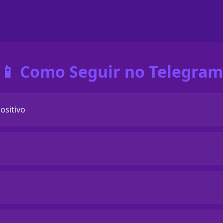
📱 Como Seguir no Telegram
ositivo