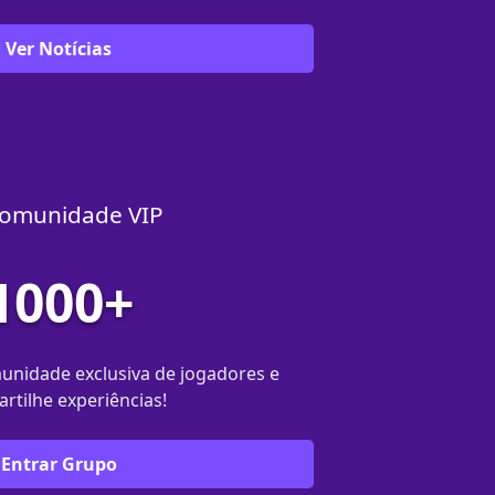
Ver Notícias
Comunidade VIP
1000+
unidade exclusiva de jogadores e
rtilhe experiências!
Entrar Grupo