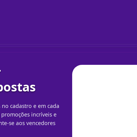
r
postas
 no cadastro e em cada
 promoções incríveis e
unte-se aos vencedores