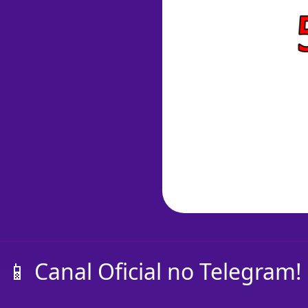
📱 Canal Oficial no Telegram!