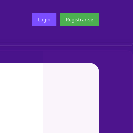
Login
Registrar-se