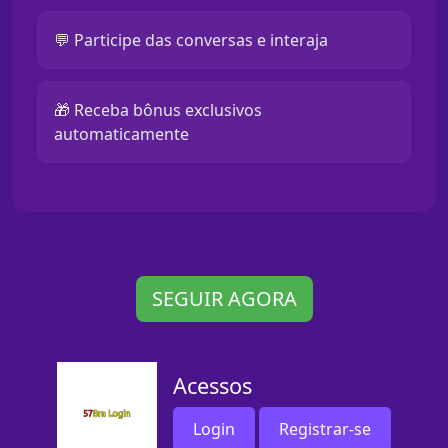
💬 Participe das conversas e interaja
🎁 Receba bônus exclusivos
automaticamente
SEGUIR AGORA
Acessos
Login
Registrar-se