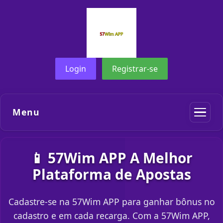
Login
Registrar-se
Menu
📱 57Wim APP A Melhor
Plataforma de Apostas
Cadastre-se na 57Wim APP para ganhar bônus no
cadastro e em cada recarga. Com a 57Wim APP,