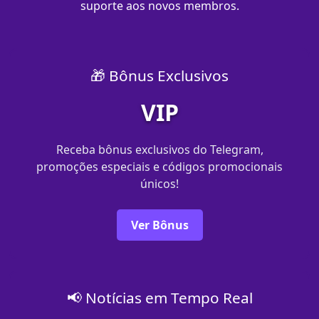
suporte aos novos membros.
🎁 Bônus Exclusivos
VIP
Receba bônus exclusivos do Telegram,
promoções especiais e códigos promocionais
únicos!
Ver Bônus
📢 Notícias em Tempo Real