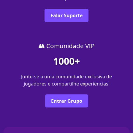
Falar Suporte
👥 Comunidade VIP
1000+
Junte-se a uma comunidade exclusiva de
jogadores e compartilhe experiências!
Entrar Grupo