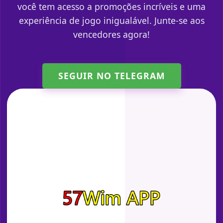
você tem acesso a promoções incríveis e uma
experiência de jogo inigualável. Junte-se aos
vencedores agora!
SEGUIR NO TELEGRAM