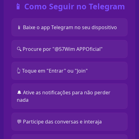
📱 Como Seguir no Telegram
📱 Baixe o app Telegram no seu dispositivo
🔍 Procure por "@57Wim APPOficial"
👆 Toque em "Entrar" ou "Join"
🔔 Ative as notificações para não perder
nada
💬 Participe das conversas e interaja