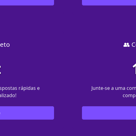
reto
👥 
t
espostas rápidas e
Junte-se a uma com
lizado!
compa
e