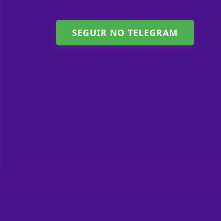
SEGUIR NO TELEGRAM