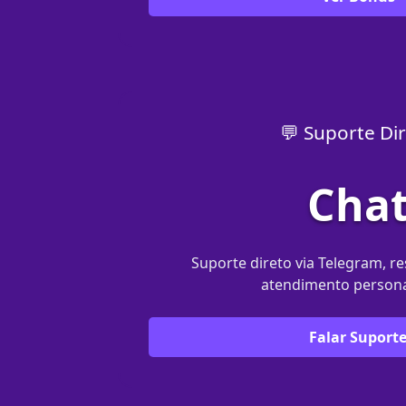
💬 Suporte Di
Cha
Suporte direto via Telegram, r
atendimento persona
Falar Suport