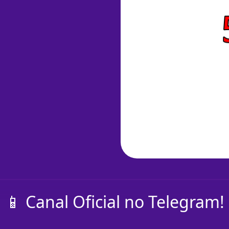
📱 Canal Oficial no Telegram!