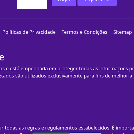
Políticas de Privacidade
Termos e Condições
Sitemap
de
rios e está empenhada em proteger todas as informações p
tados são utilizados exclusivamente para fins de melhoria
 todas as regras e regulamentos estabelecidos. É importa