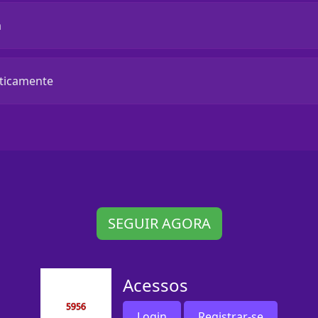
a
aticamente
SEGUIR AGORA
Acessos
Login
Registrar-se