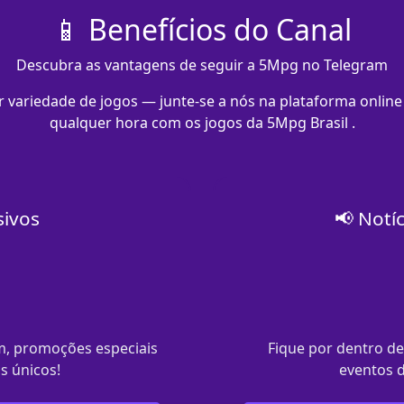
📱 Benefícios do Canal
Descubra as vantagens de seguir a 5Mpg no Telegram
r variedade de jogos — junte-se a nós na plataforma online
qualquer hora com os jogos da 5Mpg Brasil .
sivos
📢 Notí
m, promoções especiais
Fique por dentro d
s únicos!
eventos 