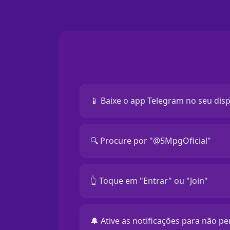
📱 Baixe o app Telegram no seu disp
🔍 Procure por "@5MpgOficial"
👆 Toque em "Entrar" ou "Join"
🔔 Ative as notificações para não p