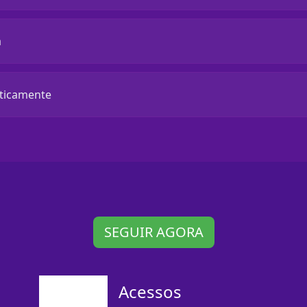
a
aticamente
SEGUIR AGORA
Acessos