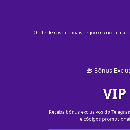
O site de cassino mais seguro e com a maio
🎁 Bônus Exclu
VIP
Receba bônus exclusivos do Telegra
e códigos promocionai