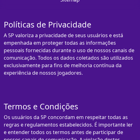
Políticas de Privacidade
A 5P valoriza a privacidade de seus usuários e está
empenhada em proteger todas as informações
pessoais fornecidas durante o uso de nossos canais de
comunicação. Todos os dados coletados são utilizados
exclusivamente para fins de melhoria contínua da
experiência de nossos jogadores.
Termos e Condições
Os usuários da 5P concordam em respeitar todas as
regras e regulamentos estabelecidos. É importante ler
e entender todos os termos antes de participar de
nossos canais de comunicação. A violação destes