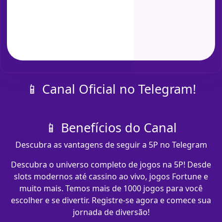
📱 Canal Oficial no Telegram!
📱 Benefícios do Canal
Descubra as vantagens de seguir a 5P no Telegram
Descubra o universo completo de jogos na 5P! Desde
slots modernos até cassino ao vivo, jogos Fortune e
muito mais. Temos mais de 1000 jogos para você
escolher e se divertir. Registre-se agora e comece sua
jornada de diversão!