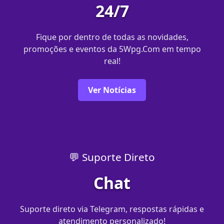
24/7
Fique por dentro de todas as novidades,
promoções e eventos da 5Wpg.Com em tempo
real!
Ver Notícias
💬 Suporte Direto
Chat
Suporte direto via Telegram, respostas rápidas e
atendimento personalizado!