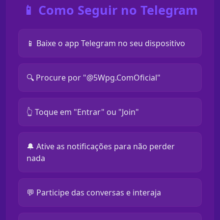
📱 Como Seguir no Telegram
📱 Baixe o app Telegram no seu dispositivo
🔍 Procure por "@5Wpg.ComOficial"
👆 Toque em "Entrar" ou "Join"
🔔 Ative as notificações para não perder
nada
💬 Participe das conversas e interaja