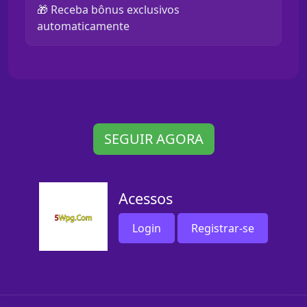
🎁 Receba bônus exclusivos
automaticamente
SEGUIR AGORA
Acessos
Login
Registrar-se