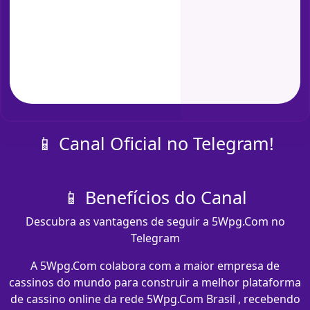
📱 Canal Oficial no Telegram!
📱 Benefícios do Canal
Descubra as vantagens de seguir a 5Wpg.Com no
Telegram
A 5Wpg.Com colabora com a maior empresa de
cassinos do mundo para construir a melhor plataforma
de cassino online da rede 5Wpg.Com Brasil , recebendo