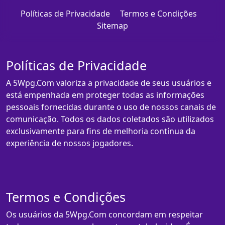
Políticas de Privacidade
Termos e Condições
Sitemap
Políticas de Privacidade
A 5Wpg.Com valoriza a privacidade de seus usuários e
está empenhada em proteger todas as informações
pessoais fornecidas durante o uso de nossos canais de
comunicação. Todos os dados coletados são utilizados
exclusivamente para fins de melhoria contínua da
experiência de nossos jogadores.
Termos e Condições
Os usuários da 5Wpg.Com concordam em respeitar