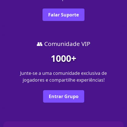
Falar Suporte
👥 Comunidade VIP
1000+
Junte-se a uma comunidade exclusiva de
jogadores e compartilhe experiências!
Entrar Grupo