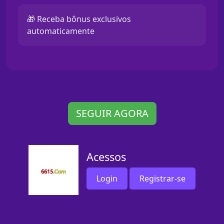
🎁 Receba bônus exclusivos
automaticamente
SEGUIR AGORA
Acessos
Login
Registrar-se