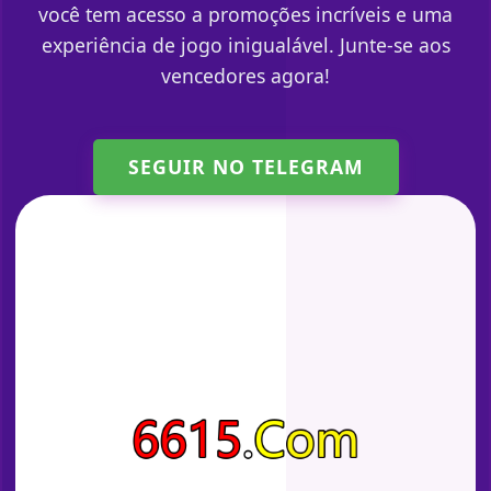
você tem acesso a promoções incríveis e uma
experiência de jogo inigualável. Junte-se aos
vencedores agora!
SEGUIR NO TELEGRAM