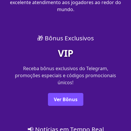
excelente atendimento aos jogadores ao redor do
mundo.
🎁 Bônus Exclusivos
VIP
Receba bônus exclusivos do Telegram,
promoções especiais e códigos promocionais
únicos!
Ver Bônus
📢 Notícias em Tempo Real