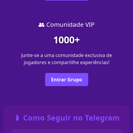
👥 Comunidade VIP
1000+
Junte-se a uma comunidade exclusiva de
jogadores e compartilhe experiências!
Entrar Grupo
📱 Como Seguir no Telegram