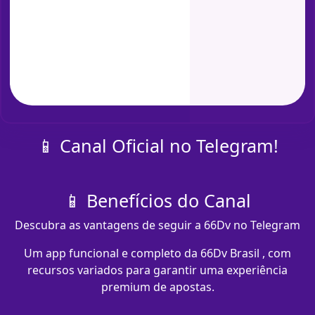
📱 Canal Oficial no Telegram!
📱 Benefícios do Canal
Descubra as vantagens de seguir a 66Dv no Telegram
Um app funcional e completo da 66Dv Brasil , com
recursos variados para garantir uma experiência
premium de apostas.