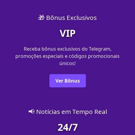
🎁 Bônus Exclusivos
VIP
Receba bônus exclusivos do Telegram,
promoções especiais e códigos promocionais
únicos!
Ver Bônus
📢 Notícias em Tempo Real
24/7