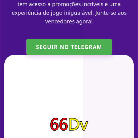
tem acesso a promoções incríveis e uma
experiência de jogo inigualável. Junte-se aos
vencedores agora!
SEGUIR NO TELEGRAM