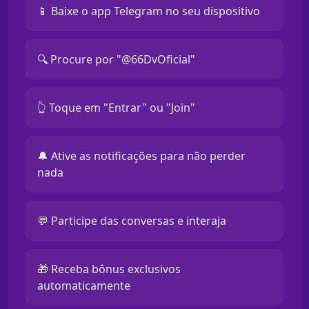
📱 Baixe o app Telegram no seu dispositivo
🔍 Procure por "@66DvOficial"
👆 Toque em "Entrar" ou "Join"
🔔 Ative as notificações para não perder
nada
💬 Participe das conversas e interaja
🎁 Receba bônus exclusivos
automaticamente