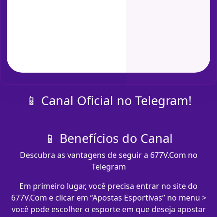
📱 Canal Oficial no Telegram!
📱 Benefícios do Canal
Descubra as vantagens de seguir a 677V.Com no
Telegram
Em primeiro lugar, você precisa entrar no site do
677V.Com e clicar em “Apostas Esportivas” no menu >
você pode escolher o esporte em que deseja apostar