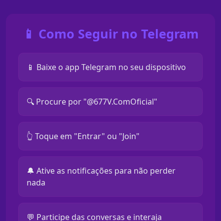
📱 Como Seguir no Telegram
📱 Baixe o app Telegram no seu dispositivo
🔍 Procure por "@677V.ComOficial"
👆 Toque em "Entrar" ou "Join"
🔔 Ative as notificações para não perder
nada
💬 Participe das conversas e interaja