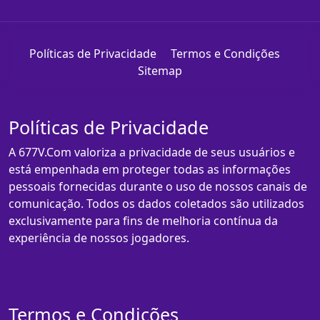
Políticas de Privacidade
Termos e Condições
Sitemap
Políticas de Privacidade
A 677V.Com valoriza a privacidade de seus usuários e
está empenhada em proteger todas as informações
pessoais fornecidas durante o uso de nossos canais de
comunicação. Todos os dados coletados são utilizados
exclusivamente para fins de melhoria contínua da
experiência de nossos jogadores.
Termos e Condições