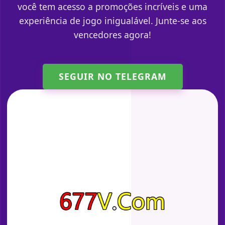
você tem acesso a promoções incríveis e uma
experiência de jogo inigualável. Junte-se aos
vencedores agora!
SEGUIR NO TELEGRAM