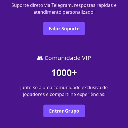
Suporte direto via Telegram, respostas rápidas e
atendimento personalizado!
Falar Suporte
👥 Comunidade VIP
1000+
Junte-se a uma comunidade exclusiva de
jogadores e compartilhe experiências!
Entrar Grupo