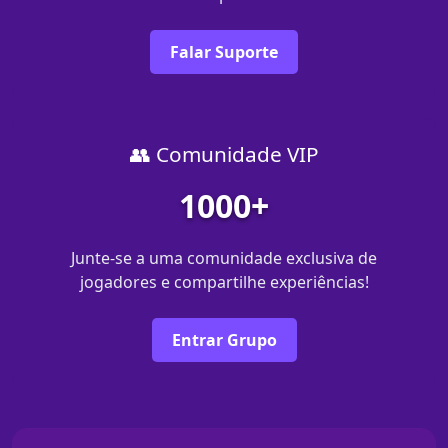
Falar Suporte
👥 Comunidade VIP
1000+
Junte-se a uma comunidade exclusiva de
jogadores e compartilhe experiências!
Entrar Grupo