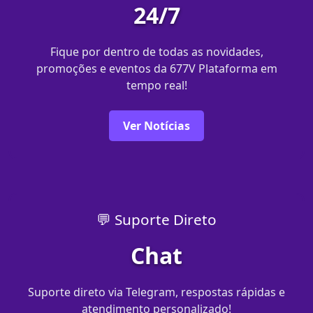
24/7
Fique por dentro de todas as novidades,
promoções e eventos da 677V Plataforma em
tempo real!
Ver Notícias
💬 Suporte Direto
Chat
Suporte direto via Telegram, respostas rápidas e
atendimento personalizado!