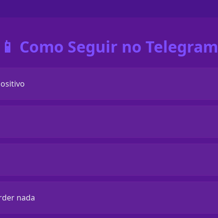
📱 Como Seguir no Telegram
ositivo
erder nada