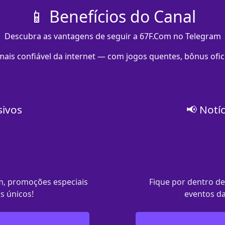
📱 Benefícios do Canal
Descubra as vantagens de seguir a 67F.Com no Telegram
ais confiável da internet — com jogos quentes, bônus ofic
sivos
📢 Notí
m, promoções especiais
Fique por dentro d
s únicos!
eventos d