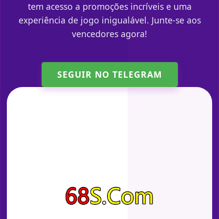
tem acesso a promoções incríveis e uma
experiência de jogo inigualável. Junte-se aos
vencedores agora!
SEGUIR NO TELEGRAM