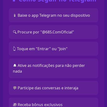
📱 Baixe o app Telegram no seu dispositivo
🔍 Procure por "@68S.ComOficial"
👆 Toque em "Entrar" ou "Join"
🔔 Ative as notificações para não perder
nada
💬 Participe das conversas e interaja
🎁 Receba bônus exclusivos