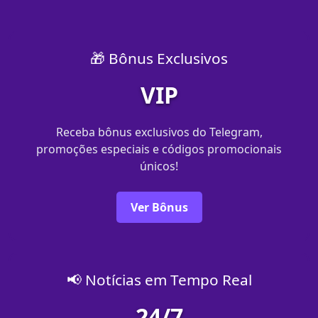
🎁 Bônus Exclusivos
VIP
Receba bônus exclusivos do Telegram,
promoções especiais e códigos promocionais
únicos!
Ver Bônus
📢 Notícias em Tempo Real
24/7