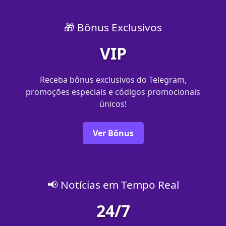
🎁 Bônus Exclusivos
VIP
Receba bônus exclusivos do Telegram,
promoções especiais e códigos promocionais
únicos!
Ver Bônus
📢 Notícias em Tempo Real
24/7