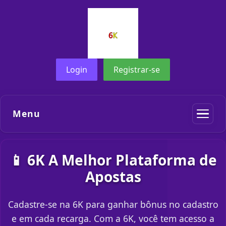
Login
Registrar-se
Menu
📱 6K A Melhor Plataforma de
Apostas
Cadastre-se na 6K para ganhar bônus no cadastro
e em cada recarga. Com a 6K, você tem acesso a