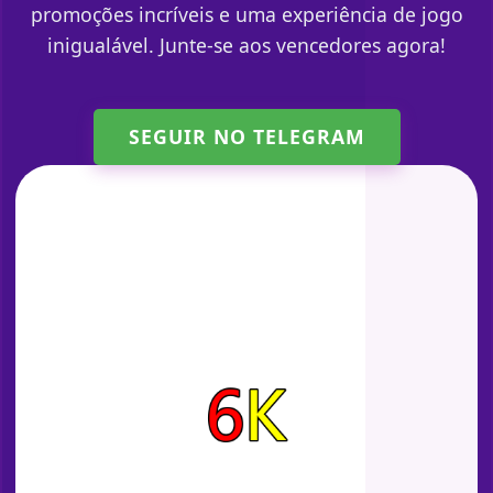
promoções incríveis e uma experiência de jogo
inigualável. Junte-se aos vencedores agora!
SEGUIR NO TELEGRAM