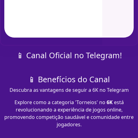
📱 Canal Oficial no Telegram!
📱 Benefícios do Canal
Descubra as vantagens de seguir a 6K no Telegram
Explore como a categoria 'Torneios' no
6K
está
revolucionando a experiência de jogos online,
promovendo competição saudável e comunidade entre
jogadores.