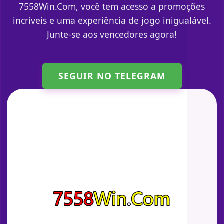
7558Win.Com, você tem acesso a promoções
incríveis e uma experiência de jogo inigualável.
Junte-se aos vencedores agora!
SEGUIR NO TELEGRAM