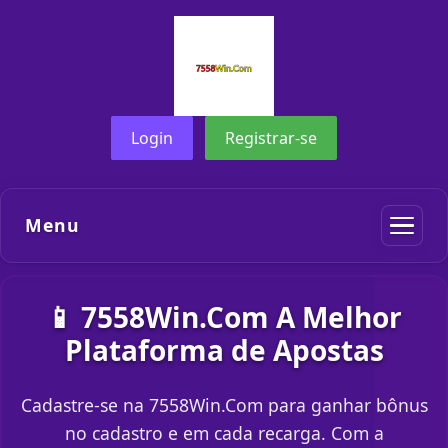
Login
Registrar-se
Menu
📱 7558Win.Com A Melhor
Plataforma de Apostas
Cadastre-se na 7558Win.Com para ganhar bônus
no cadastro e em cada recarga. Com a