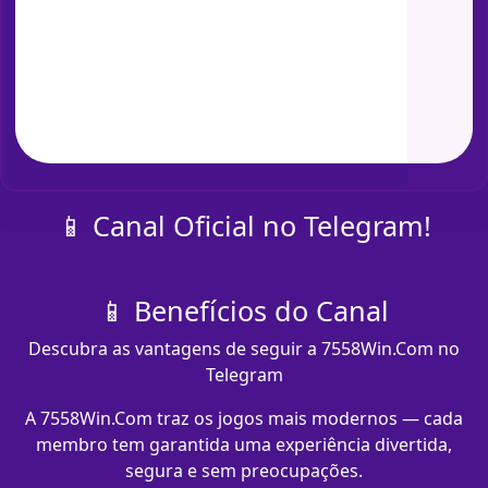
📱 Canal Oficial no Telegram!
📱 Benefícios do Canal
Descubra as vantagens de seguir a 7558Win.Com no
Telegram
A 7558Win.Com traz os jogos mais modernos — cada
membro tem garantida uma experiência divertida,
segura e sem preocupações.