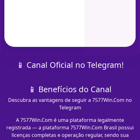
📱 Canal Oficial no Telegram!
📱 Benefícios do Canal
Descubra as vantagens de seguir a 7577Win.Com no
Telegram
A 7577Win.Com é uma plataforma legalmente
registrada — a plataforma 7577Win.Com Brasil possui
licenças completas e operação regular, sendo sua