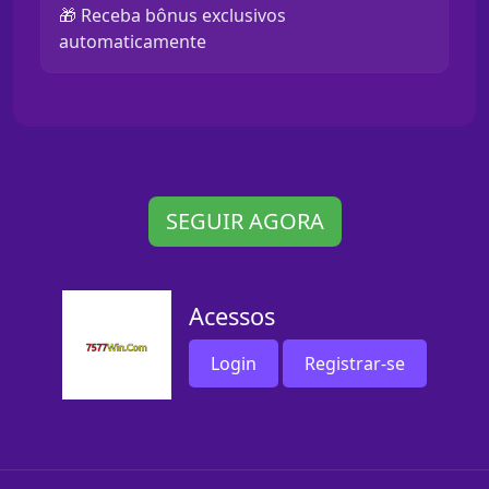
🎁 Receba bônus exclusivos
automaticamente
SEGUIR AGORA
Acessos
Login
Registrar-se