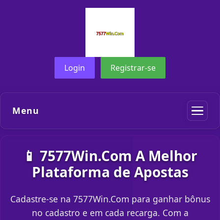
Login
Registrar-se
Menu
📱 7577Win.Com A Melhor
Plataforma de Apostas
Cadastre-se na 7577Win.Com para ganhar bônus
no cadastro e em cada recarga. Com a