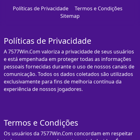
Políticas de Privacidade
Termos e Condições
Sitemap
Políticas de Privacidade
A 7577Win.Com valoriza a privacidade de seus usuários
e está empenhada em proteger todas as informações
pessoais fornecidas durante o uso de nossos canais de
comunicação. Todos os dados coletados são utilizados
exclusivamente para fins de melhoria contínua da
experiência de nossos jogadores.
Termos e Condições
Os usuários da 7577Win.Com concordam em respeitar