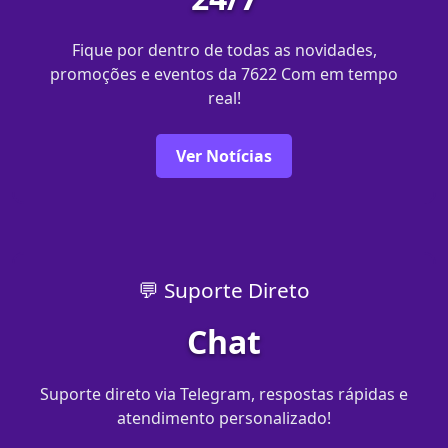
Fique por dentro de todas as novidades,
promoções e eventos da 7622 Com em tempo
real!
Ver Notícias
💬 Suporte Direto
Chat
Suporte direto via Telegram, respostas rápidas e
atendimento personalizado!