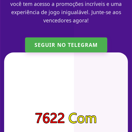
você tem acesso a promoções incríveis e uma
experiência de jogo inigualável. Junte-se aos
vencedores agora!
SEGUIR NO TELEGRAM