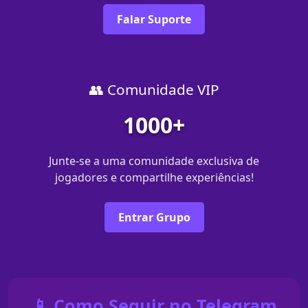
Falar Suporte
👥 Comunidade VIP
1000+
Junte-se a uma comunidade exclusiva de
jogadores e compartilhe experiências!
Entrar Grupo
📱 Como Seguir no Telegram