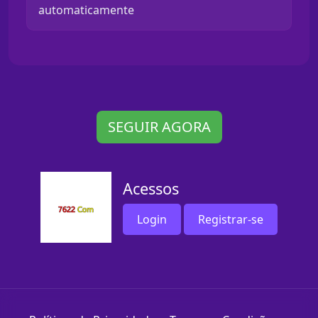
automaticamente
SEGUIR AGORA
Acessos
Login
Registrar-se