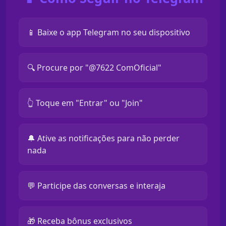
📱 Baixe o app Telegram no seu dispositivo
🔍 Procure por "@7622 ComOficial"
👆 Toque em "Entrar" ou "Join"
🔔 Ative as notificações para não perder
nada
💬 Participe das conversas e interaja
🎁 Receba bônus exclusivos