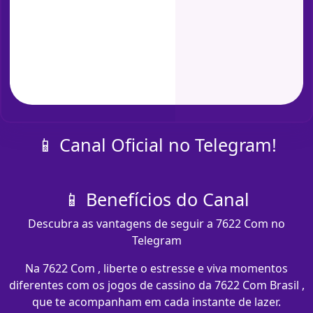
📱 Canal Oficial no Telegram!
📱 Benefícios do Canal
Descubra as vantagens de seguir a 7622 Com no
Telegram
Na 7622 Com , liberte o estresse e viva momentos
diferentes com os jogos de cassino da 7622 Com Brasil ,
que te acompanham em cada instante de lazer.