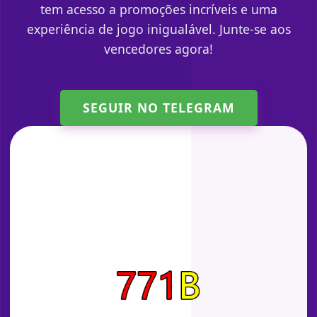
tem acesso a promoções incríveis e uma
experiência de jogo inigualável. Junte-se aos
vencedores agora!
SEGUIR NO TELEGRAM