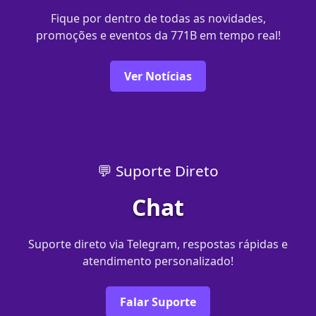
Fique por dentro de todas as novidades,
promoções e eventos da 771B em tempo real!
Ver Notícias
💬 Suporte Direto
Chat
Suporte direto via Telegram, respostas rápidas e
atendimento personalizado!
Falar Suporte