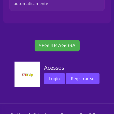
automaticamente
SEGUIR AGORA
Acessos
Login
Registrar-se