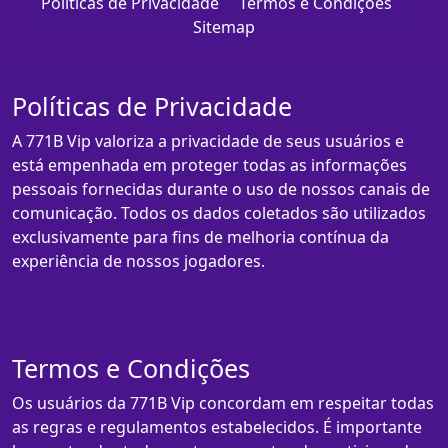
Políticas de Privacidade
Termos e Condições
Sitemap
Políticas de Privacidade
A 771B Vip valoriza a privacidade de seus usuários e
está empenhada em proteger todas as informações
pessoais fornecidas durante o uso de nossos canais de
comunicação. Todos os dados coletados são utilizados
exclusivamente para fins de melhoria contínua da
experiência de nossos jogadores.
Termos e Condições
Os usuários da 771B Vip concordam em respeitar todas
as regras e regulamentos estabelecidos. É importante