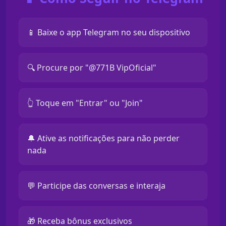
📱 Baixe o app Telegram no seu dispositivo
🔍 Procure por "@771B VipOficial"
👆 Toque em "Entrar" ou "Join"
🔔 Ative as notificações para não perder
nada
💬 Participe das conversas e interaja
🎁 Receba bônus exclusivos