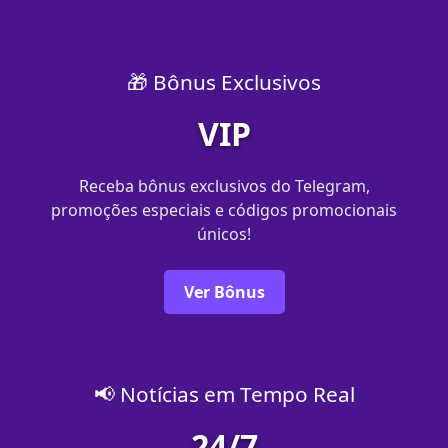
🎁 Bônus Exclusivos
VIP
Receba bônus exclusivos do Telegram,
promoções especiais e códigos promocionais
únicos!
Ver Bônus
📢 Notícias em Tempo Real
24/7