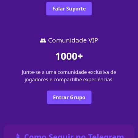
Falar Suporte
👥 Comunidade VIP
1000+
Junte-se a uma comunidade exclusiva de
jogadores e compartilhe experiências!
Entrar Grupo
📱 Como Seguir no Telegram