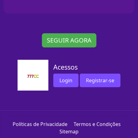
SEGUIR AGORA
Acessos
Login
Registrar-se
Políticas de Privacidade
Termos e Condições
Sitemap