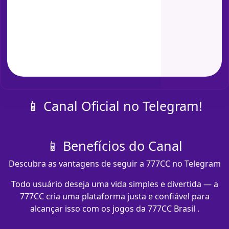
📱 Canal Oficial no Telegram!
📱 Benefícios do Canal
Descubra as vantagens de seguir a 777CC no Telegram
Todo usuário deseja uma vida simples e divertida — a
777CC cria uma plataforma justa e confiável para
alcançar isso com os jogos da 777CC Brasil .