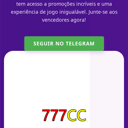
tem acesso a promoções incríveis e uma
experiência de jogo inigualável. Junte-se aos
vencedores agora!
SEGUIR NO TELEGRAM