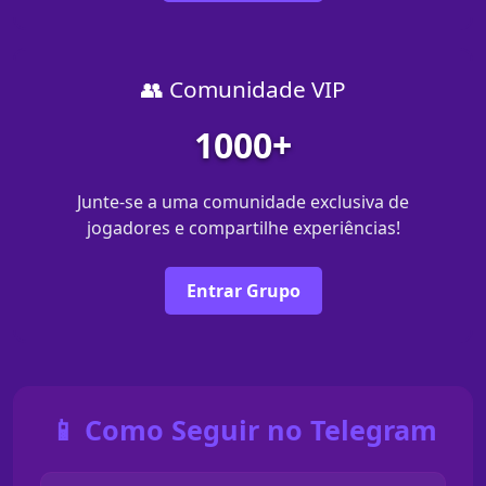
👥 Comunidade VIP
1000+
Junte-se a uma comunidade exclusiva de
jogadores e compartilhe experiências!
Entrar Grupo
📱 Como Seguir no Telegram