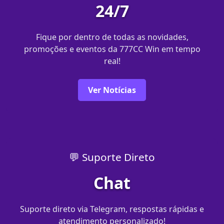
24/7
Fique por dentro de todas as novidades,
promoções e eventos da 777CC Win em tempo
real!
Ver Notícias
💬 Suporte Direto
Chat
Suporte direto via Telegram, respostas rápidas e
atendimento personalizado!