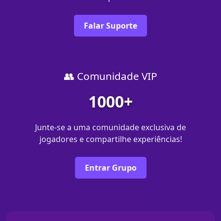
Falar Suporte
👥 Comunidade VIP
1000+
Junte-se a uma comunidade exclusiva de
jogadores e compartilhe experiências!
Entrar Grupo