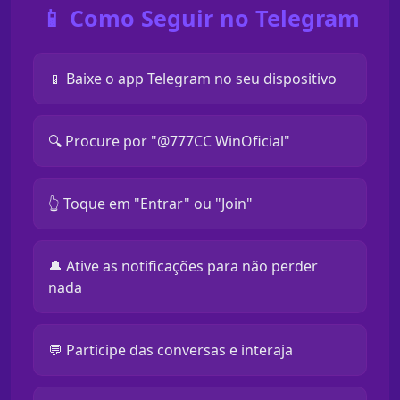
📱 Como Seguir no Telegram
📱 Baixe o app Telegram no seu dispositivo
🔍 Procure por "@777CC WinOficial"
👆 Toque em "Entrar" ou "Join"
🔔 Ative as notificações para não perder
nada
💬 Participe das conversas e interaja