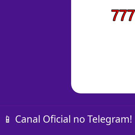
📱 Canal Oficial no Telegram!