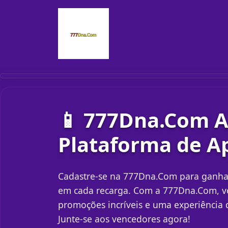
📱 777Dna.Com A
Plataforma de A
Cadastre-se na 777Dna.Com para ganha
em cada recarga. Com a 777Dna.Com, v
promoções incríveis e uma experiência d
Junte-se aos vencedores agora!