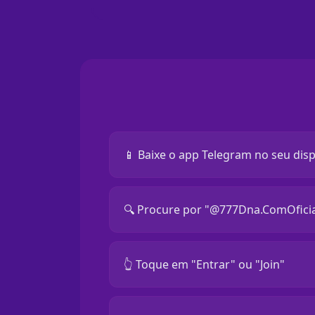
📱 Baixe o app Telegram no seu disp
🔍 Procure por "@777Dna.ComOficia
👆 Toque em "Entrar" ou "Join"