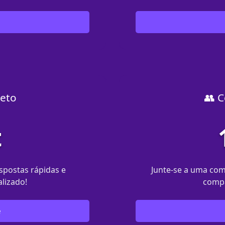
reto
👥 
t
espostas rápidas e
Junte-se a uma com
lizado!
compa
e