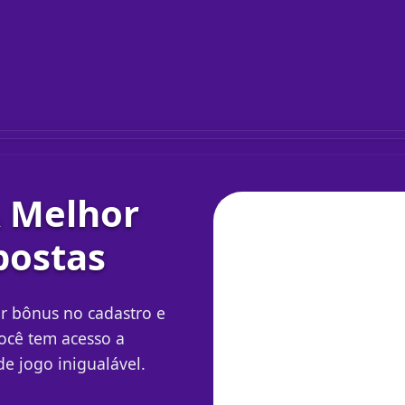
 Melhor
postas
r bônus no cadastro e
ocê tem acesso a
e jogo inigualável.