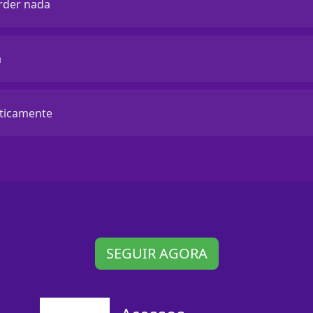
erder nada
a
aticamente
SEGUIR AGORA