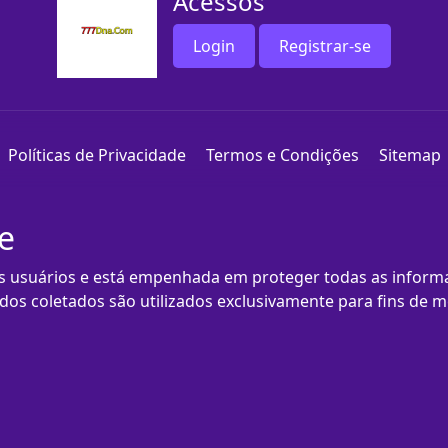
Acessos
Login
Registrar-se
Políticas de Privacidade
Termos e Condições
Sitemap
de
us usuários e está empenhada em proteger todas as inform
os coletados são utilizados exclusivamente para fins de m