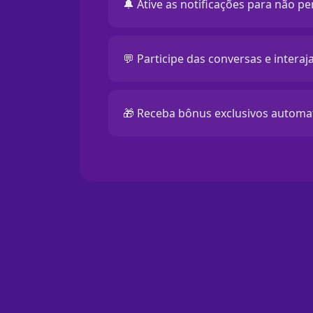
🔔 Ative as notificações para não p
💬 Participe das conversas e interaj
🎁 Receba bônus exclusivos autom