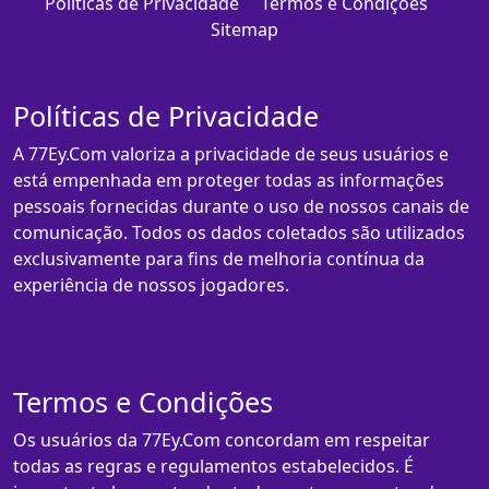
Políticas de Privacidade
Termos e Condições
Sitemap
Políticas de Privacidade
A 77Ey.Com valoriza a privacidade de seus usuários e
está empenhada em proteger todas as informações
pessoais fornecidas durante o uso de nossos canais de
comunicação. Todos os dados coletados são utilizados
exclusivamente para fins de melhoria contínua da
experiência de nossos jogadores.
Termos e Condições
Os usuários da 77Ey.Com concordam em respeitar
todas as regras e regulamentos estabelecidos. É