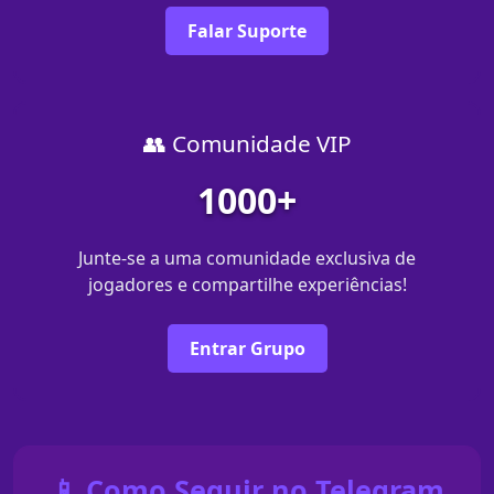
Falar Suporte
👥 Comunidade VIP
1000+
Junte-se a uma comunidade exclusiva de
jogadores e compartilhe experiências!
Entrar Grupo
📱 Como Seguir no Telegram