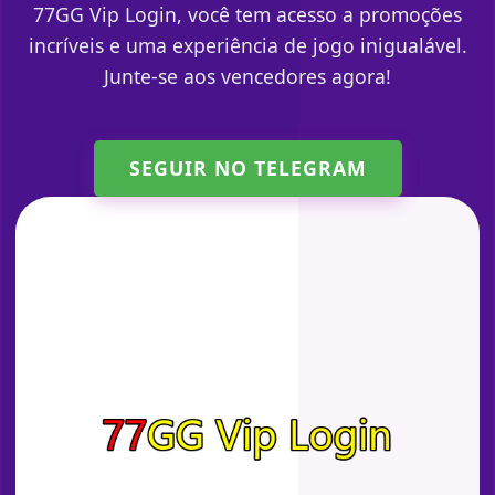
77GG Vip Login, você tem acesso a promoções
incríveis e uma experiência de jogo inigualável.
Junte-se aos vencedores agora!
SEGUIR NO TELEGRAM