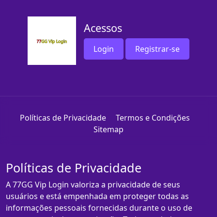
Acessos
Login
Registrar-se
Políticas de Privacidade
Termos e Condições
Sitemap
Políticas de Privacidade
A 77GG Vip Login valoriza a privacidade de seus
usuários e está empenhada em proteger todas as
informações pessoais fornecidas durante o uso de