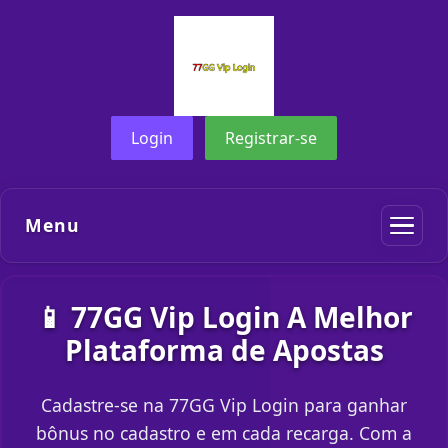
Login
Registrar-se
Menu
📱 77GG Vip Login A Melhor
Plataforma de Apostas
Cadastre-se na 77GG Vip Login para ganhar
bônus no cadastro e em cada recarga. Com a